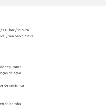
 / 110 bar / 11 MPa
pol² / 166 bar/ 17 MPa
a de segurança
ucção de água
os de cerâmica
óleo da bomba